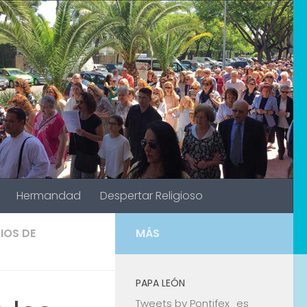
Hermandad
Despertar Religioso
IOS DE
MÁS
PAPA LEÓN
Tweets by Pontifex_es