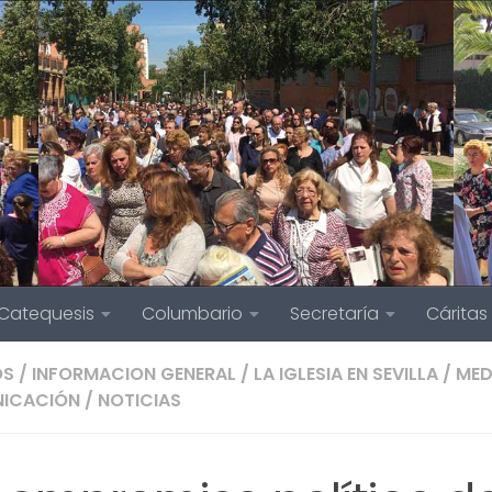
Catequesis
Columbario
Secretaría
Cáritas
OS
/
INFORMACION GENERAL
/
LA IGLESIA EN SEVILLA
/
MED
ICACIÓN
/
NOTICIAS