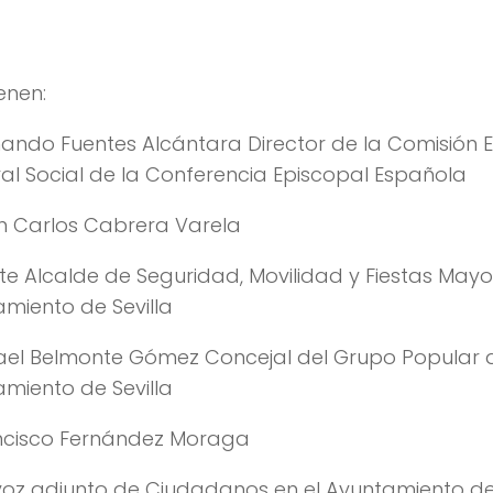
ienen:
rnando Fuentes Alcántara
Director de la Comisión 
al Social de la Conferencia Episcopal Española
an Carlos Cabrera Varela
te Alcalde de Seguridad, Movilidad y Fiestas Mayo
miento de Sevilla
fael Belmonte Gómez
Concejal del Grupo Popular 
miento de Sevilla
ancisco Fernández Moraga
oz adjunto de Ciudadanos en el Ayuntamiento de 