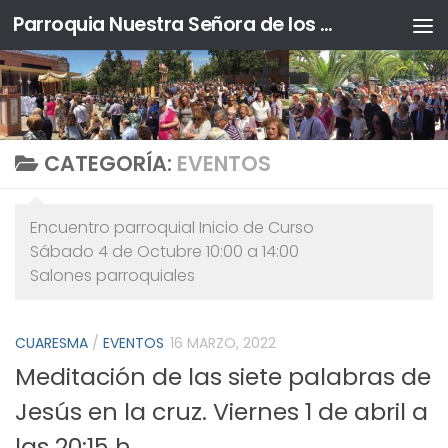
Parroquia Nuestra Señora de los Ángeles y Sta. Ángela de la Cruz
Saltar al contenido
CATEGORÍA:
EVENTOS
Encuentro parroquial Inicio de Curso
Sábado 4 de Octubre 10:00 a 14:00
Salones parroquiales
CUARESMA
/
EVENTOS
16 MARZO, 2022
Meditación de las siete palabras de
Jesús en la cruz. Viernes 1 de abril a
las 20:15 h.