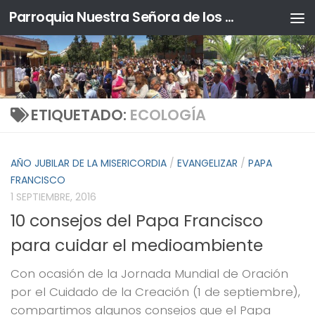
Parroquia Nuestra Señora de los Ángeles y Sta. Ángela de la Cruz
Saltar al contenido
ETIQUETADO:
ECOLOGÍA
AÑO JUBILAR DE LA MISERICORDIA
/
EVANGELIZAR
/
PAPA
FRANCISCO
1 SEPTIEMBRE, 2016
10 consejos del Papa Francisco
para cuidar el medioambiente
Con ocasión de la Jornada Mundial de Oración
por el Cuidado de la Creación (1 de septiembre),
compartimos algunos consejos que el Papa